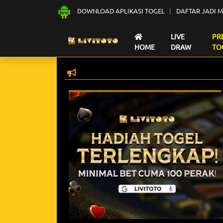
DOWNLOAD APLIKASI TOGEL
DAFTAR JADI 
LIVE
PR
HOME
DRAW
TO