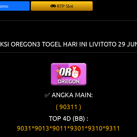
omo
RTP Slot
KSI OREGON3 TOGEL HARI INI LIVITOTO 29 JU
✅ ANGKA MAIN:
( 90311 )
TOP 4D (BB) :
9031*9013*9011*9301*9310*9311