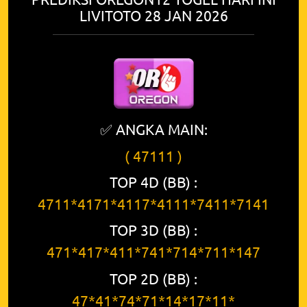
LIVITOTO 28 JAN 2026
✅ ANGKA MAIN:
( 47111 )
TOP 4D (BB) :
4711*4171*4117*4111*7411*7141
TOP 3D (BB) :
471*417*411*741*714*711*147
TOP 2D (BB) :
47*41*74*71*14*17*11*