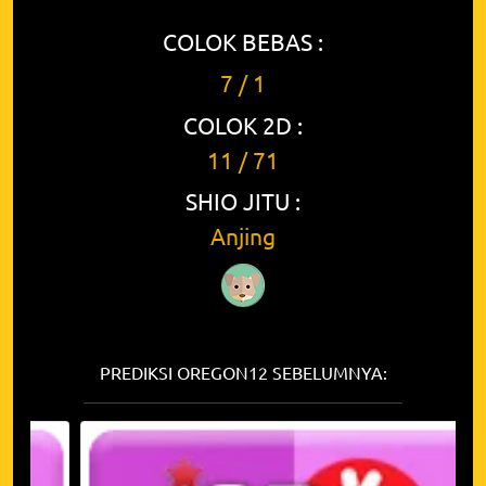
COLOK BEBAS :
7 / 1
COLOK 2D :
11 / 71
SHIO JITU :
Anjing
PREDIKSI OREGON12 SEBELUMNYA: