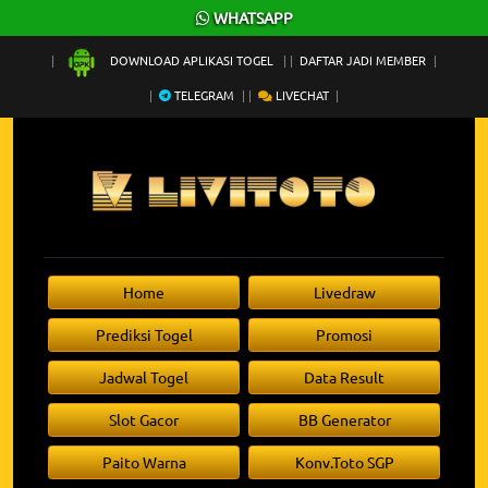
×
WHATSAPP
DOWNLOAD APLIKASI TOGEL
DAFTAR JADI MEMBER
TELEGRAM
LIVECHAT
Home
Livedraw
Prediksi Togel
Promosi
Jadwal Togel
Data Result
Slot Gacor
BB Generator
Paito Warna
Konv.Toto SGP