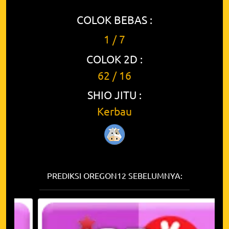
COLOK BEBAS :
1 / 7
COLOK 2D :
62 / 16
SHIO JITU :
Kerbau
PREDIKSI OREGON12 SEBELUMNYA: