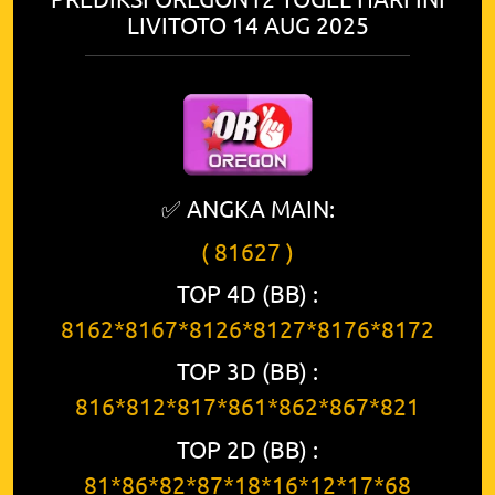
LIVITOTO 14 AUG 2025
✅ ANGKA MAIN:
( 81627 )
TOP 4D (BB) :
8162*8167*8126*8127*8176*8172
TOP 3D (BB) :
816*812*817*861*862*867*821
TOP 2D (BB) :
81*86*82*87*18*16*12*17*68