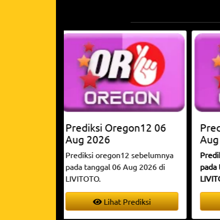
gon12
06
Prediksi
Oregon12
05
Pr
Aug 2026
Au
2 sebelumnya
Prediksi oregon12 sebelumnya
Pre
Aug 2026 di
pada tanggal 05 Aug 2026 di
pad
LIVITOTO.
LIV
rediksi
Lihat Prediksi