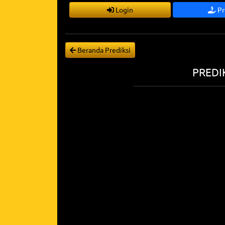
Login
Pr
Beranda Prediksi
PREDI