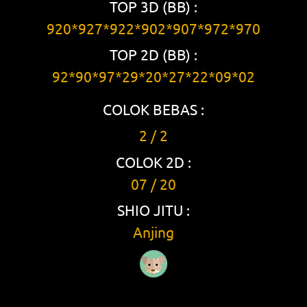
TOP 3D (BB) :
920*927*922*902*907*972*970
TOP 2D (BB) :
92*90*97*29*20*27*22*09*02
COLOK BEBAS :
2 / 2
COLOK 2D :
07 / 20
SHIO JITU :
Anjing