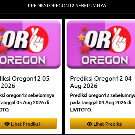
PREDIKSI OREGON12 SEBELUMNYA:
ediksi
Oregon12
04
Prediksi
Oregon12
0
g 2026
Aug 2026
diksi oregon12 sebelumnya
Prediksi oregon12 sebelum
a tanggal 04 Aug 2026 di
pada tanggal 03 Aug 2026 d
ITOTO.
LIVITOTO.
Lihat Prediksi
Lihat Prediksi