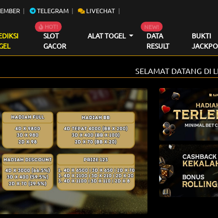
MEMBER
TELEGRAM
LIVECHAT
HOT!
NEW!
EDIKSI
SLOT
ALAT TOGEL
DATA
BUKTI
GEL
GACOR
RESULT
JACKPO
SELAMAT DATANG DI LIV