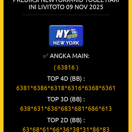
INI LIVITOTO 09 NOV 2025
✅ ANGKA MAIN:
( 63816 )
TOP 4D (BB) :
6381*6386*6318*6316*6368*6361
TOP 3D (BB) :
638*631*636*683*681*686*613
TOP 2D (BB) :
63*68*61*66*36*38*31*86*83