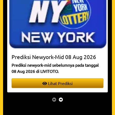
Prediksi
Newyork-Mid
08 Aug 2026
Prediksi newyork-mid sebelumnya pada tanggal
08 Aug 2026 di LIVITOTO.
Lihat Prediksi