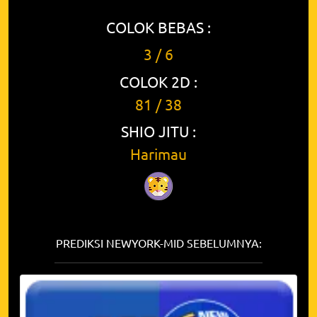
COLOK BEBAS :
3 / 6
COLOK 2D :
81 / 38
SHIO JITU :
Harimau
PREDIKSI NEWYORK-MID SEBELUMNYA: