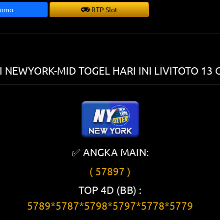
omo
RTP Slot
I NEWYORK-MID TOGEL HARI INI LIVITOTO 13 
✅ ANGKA MAIN:
( 57897 )
TOP 4D (BB) :
5789*5787*5798*5797*5778*5779