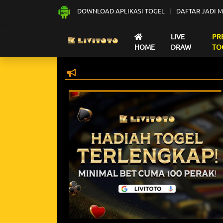
DOWNLOAD APLIKASI TOGEL
DAFTAR JADI 
LIVE
PR
HOME
DRAW
TO