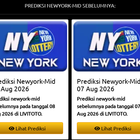
PREDIKSI NEWYORK-MID SEBELUMNYA:
ediksi
Newyork-Mid
Prediksi
Newyork-Mi
 Aug 2026
06 Aug 2026
diksi newyork-mid
Prediksi newyork-mid
elumnya pada tanggal 07
sebelumnya pada tanggal 0
 2026 di LIVITOTO.
Aug 2026 di LIVITOTO.
Lihat Prediksi
Lihat Prediksi