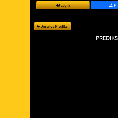
Login
Pr
Beranda Prediksi
PREDIKS