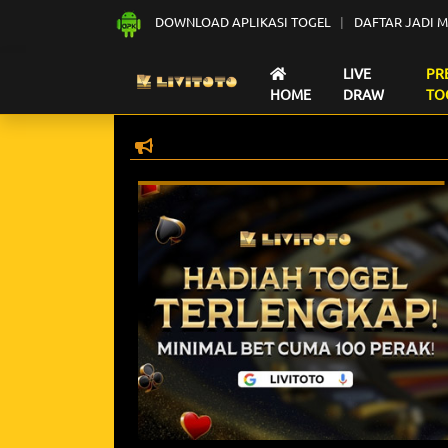
DOWNLOAD APLIKASI TOGEL
DAFTAR JADI 
LIVE
PR
HOME
DRAW
TO