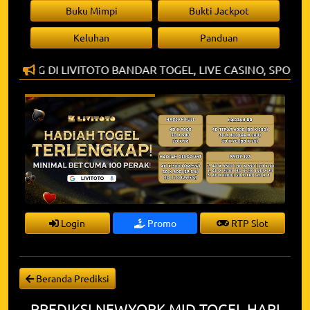
Buku Mimpi
Bukti Jackpot
Keluhan
Panduan
ATANG DI LIVITOTO BANDAR TOGEL, LIVE CASINO, SPORT
Login
Promo
RTP Slot
Beranda Prediksi
PREDIKSI NEWYORK-MID TOGEL HARI