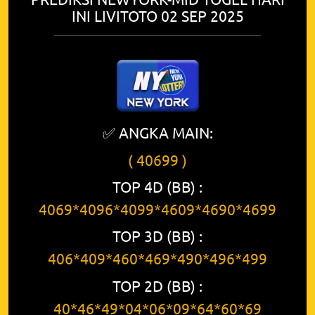
INI LIVITOTO 02 SEP 2025
✅ ANGKA MAIN:
( 40699 )
TOP 4D (BB) :
4069*4096*4099*4609*4690*4699
TOP 3D (BB) :
406*409*460*469*490*496*499
TOP 2D (BB) :
40*46*49*04*06*09*64*60*69