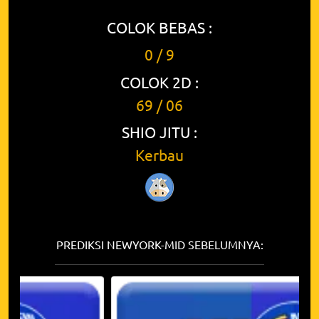
COLOK BEBAS :
0 / 9
COLOK 2D :
69 / 06
SHIO JITU :
Kerbau
PREDIKSI NEWYORK-MID SEBELUMNYA: