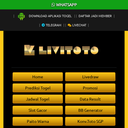
×
WHATSAPP
DOWNLOAD APLIKASI TOGEL
DAFTAR JADI MEMBER
TELEGRAM
LIVECHAT
Home
Livedraw
Prediksi Togel
Promosi
Jadwal Togel
Data Result
Slot Gacor
BB Generator
Paito Warna
Konv.Toto SGP