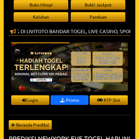
Buku Mimpi
Bukti Jackpot
Keluhan
Panduan
ATANG DI LIVITOTO BANDAR TOGEL, LIVE CASINO, SPORT
Login
Promo
RTP Slot
Beranda Prediksi
PREDIKSI NEWYORK-EVE TOGEL HARI INI