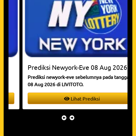
Prediksi
Newyork-Eve
08 Aug 2026
Prediksi newyork-eve sebelumnya pada tanggal
08 Aug 2026 di LIVITOTO.
Lihat Prediksi