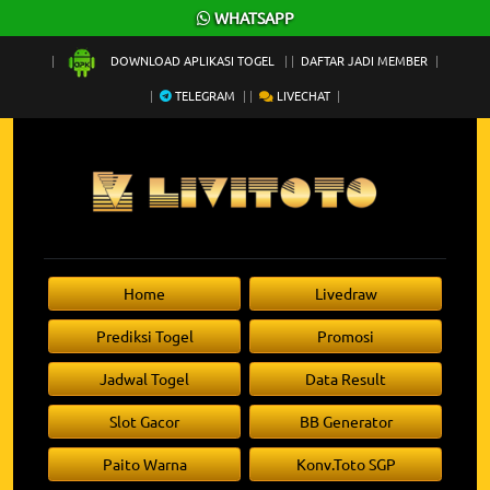
×
WHATSAPP
DOWNLOAD APLIKASI TOGEL
DAFTAR JADI MEMBER
TELEGRAM
LIVECHAT
Home
Livedraw
Prediksi Togel
Promosi
Jadwal Togel
Data Result
Slot Gacor
BB Generator
Paito Warna
Konv.Toto SGP