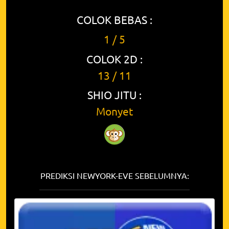
COLOK BEBAS :
1 / 5
COLOK 2D :
13 / 11
SHIO JITU :
Monyet
PREDIKSI NEWYORK-EVE SEBELUMNYA: