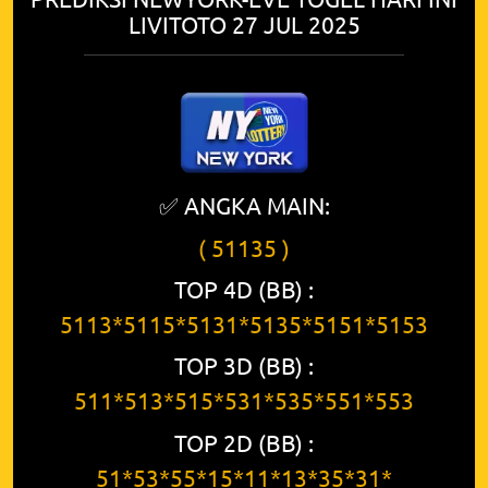
LIVITOTO 27 JUL 2025
✅ ANGKA MAIN:
( 51135 )
TOP 4D (BB) :
5113*5115*5131*5135*5151*5153
TOP 3D (BB) :
511*513*515*531*535*551*553
TOP 2D (BB) :
51*53*55*15*11*13*35*31*