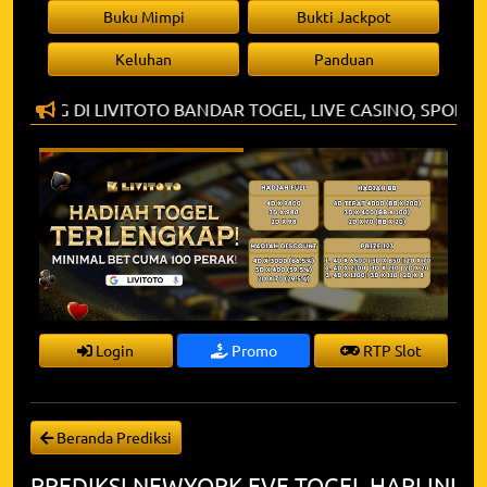
Buku Mimpi
Bukti Jackpot
Keluhan
Panduan
ATANG DI LIVITOTO BANDAR TOGEL, LIVE CASINO, SPORT
Login
Promo
RTP Slot
Beranda Prediksi
PREDIKSI NEWYORK-EVE TOGEL HARI INI