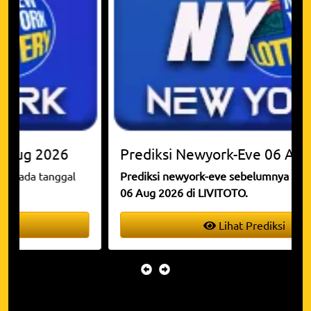
Prediksi
Newyork-Eve
06 Aug 2026
Prediksi newyork-eve sebelumnya pada tanggal
06 Aug 2026 di LIVITOTO.
Lihat Prediksi