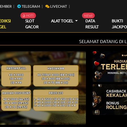
MEMBER
TELEGRAM
LIVECHAT
HOT!
NEW!
EDIKSI
SLOT
ALAT TOGEL
DATA
BUKTI
GEL
GACOR
RESULT
JACKPO
SELAMAT DATANG DI LIV