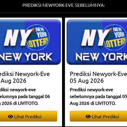
PREDIKSI NEWYORK-EVE SEBELUMNYA:
ediksi
Newyork-Eve
Prediksi
Newyork-Ev
 Aug 2026
04 Aug 2026
diksi newyork-eve
Prediksi newyork-eve
elumnya pada tanggal 05
sebelumnya pada tanggal 0
 2026 di LIVITOTO.
Aug 2026 di LIVITOTO.
Lihat Prediksi
Lihat Prediksi