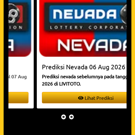
Prediksi
Nevada
06 Aug 2026
Prediksi nevada sebelumnya pada tanggal 06 Aug
2026 di LIVITOTO.
Lihat Prediksi