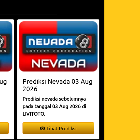
ug
Prediksi
Nevada
02 Aug
Prediksi
N
2026
2026
a
Prediksi nevada sebelumnya
Prediksi neva
i
pada tanggal 02 Aug 2026 di
pada tanggal 
LIVITOTO.
LIVITOTO.
Lihat Prediksi
Liha