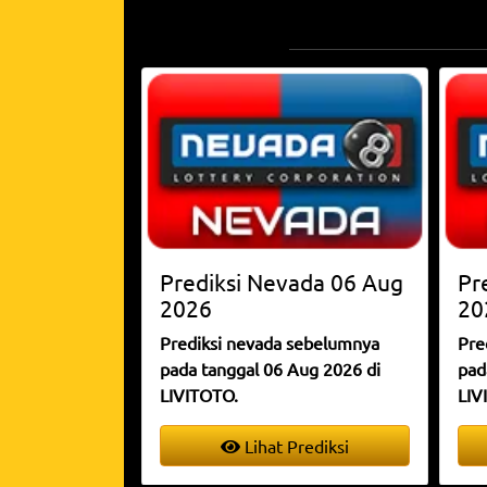
ada
06 Aug
Prediksi
Nevada
05 Aug
Pr
2026
20
sebelumnya
Prediksi nevada sebelumnya
Pre
Aug 2026 di
pada tanggal 05 Aug 2026 di
pad
LIVITOTO.
LIV
rediksi
Lihat Prediksi