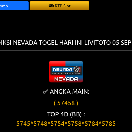
omo
RTP Slot
IKSI NEVADA TOGEL HARI INI LIVITOTO 05 SEP
✅ ANGKA MAIN:
( 57458 )
TOP 4D (BB) :
5745*5748*5754*5758*5784*5785