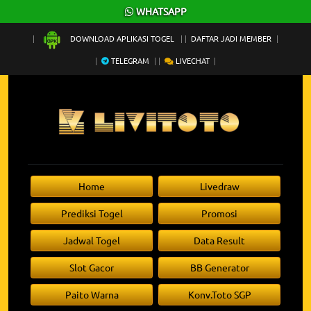
×
WHATSAPP
DOWNLOAD APLIKASI TOGEL
DAFTAR JADI MEMBER
TELEGRAM
LIVECHAT
Home
Livedraw
Prediksi Togel
Promosi
Jadwal Togel
Data Result
Slot Gacor
BB Generator
Paito Warna
Konv.Toto SGP