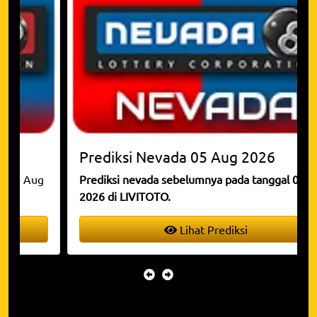
Prediksi
Nevada
05 Aug 2026
Prediksi nevada sebelumnya pada tanggal 05 Aug
2026 di LIVITOTO.
Lihat Prediksi