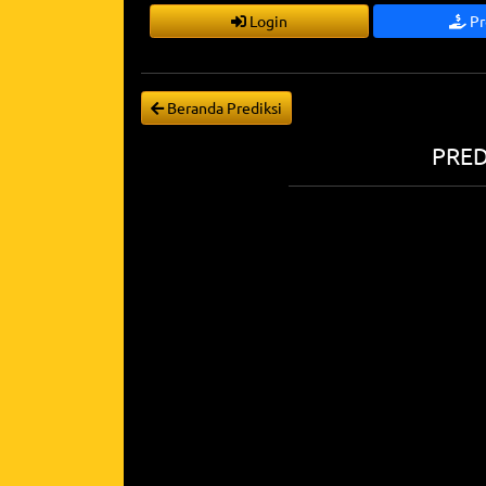
Login
Pr
Beranda Prediksi
PRED