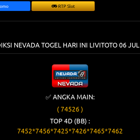
omo
RTP Slot
IKSI NEVADA TOGEL HARI INI LIVITOTO 06 JUL
✅ ANGKA MAIN:
( 74526 )
TOP 4D (BB) :
7452*7456*7425*7426*7465*7462