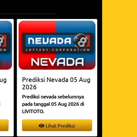
ug
Prediksi
Nevada
04 Aug
Prediksi
N
2026
2026
a
Prediksi nevada sebelumnya
Prediksi neva
i
pada tanggal 04 Aug 2026 di
pada tanggal 
LIVITOTO.
LIVITOTO.
Lihat Prediksi
Liha