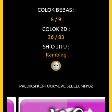
COLOK BEBAS :
8 / 9
COLOK 2D :
36 / 83
SHIO JITU :
Kambing
PREDIKSI KENTUCKY-EVE SEBELUMNYA: