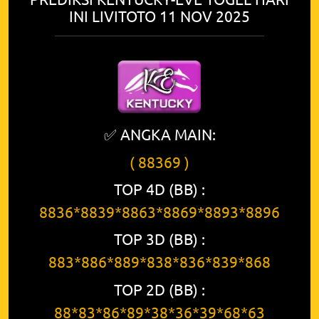
INI LIVITOTO 11 NOV 2025
✅ ANGKA MAIN:
( 88369 )
TOP 4D (BB) :
8836*8839*8863*8869*8893*8896
TOP 3D (BB) :
883*886*889*838*836*839*868
TOP 2D (BB) :
88*83*86*89*38*36*39*68*63