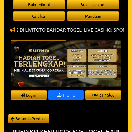
Buku Mimpi
Bukti Jackpot
Keluhan
Panduan
ATANG DI LIVITOTO BANDAR TOGEL, LIVE CASINO, SPORT
Login
Promo
RTP Slot
Beranda Prediksi
PREDIKSI KENTUCKY-EVE TOGEL HARI