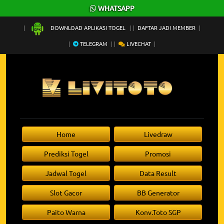
×
WHATSAPP
DOWNLOAD APLIKASI TOGEL
DAFTAR JADI MEMBER
TELEGRAM
LIVECHAT
Home
Livedraw
Prediksi Togel
Promosi
Jadwal Togel
Data Result
Slot Gacor
BB Generator
Paito Warna
Konv.Toto SGP