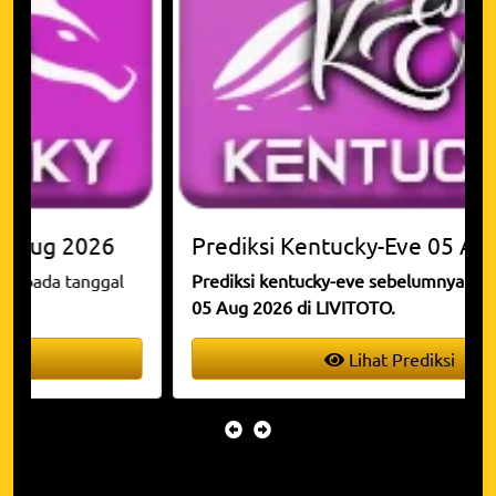
Prediksi
Kentucky-Eve
05 Aug 2026
Prediksi kentucky-eve sebelumnya pada tanggal
05 Aug 2026 di LIVITOTO.
Lihat Prediksi