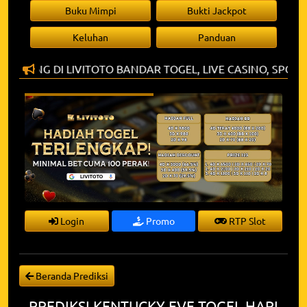
Buku Mimpi
Bukti Jackpot
Keluhan
Panduan
DATANG DI LIVITOTO BANDAR TOGEL, LIVE CASINO, SPOR
Login
Promo
RTP Slot
Beranda Prediksi
PREDIKSI KENTUCKY-EVE TOGEL HARI