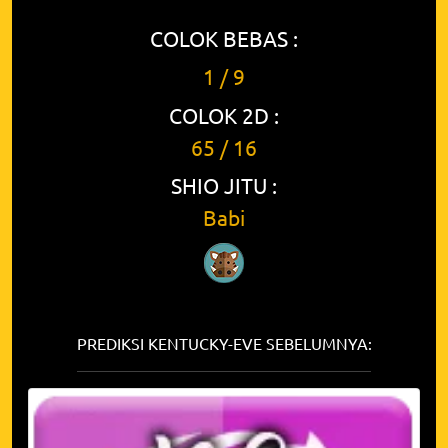
COLOK BEBAS :
1 / 9
COLOK 2D :
65 / 16
SHIO JITU :
Babi
PREDIKSI KENTUCKY-EVE SEBELUMNYA: