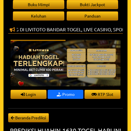
Buku Mimpi
Bukti Jackpot
Keluhan
Panduan
ATANG DI LIVITOTO BANDAR TOGEL, LIVE CASINO, SPORT
Login
Promo
RTP Slot
Beranda Prediksi
PREDIKSI HUAHIN-1630 TOGEL HARI INI