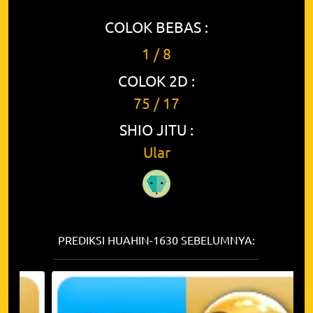
COLOK BEBAS :
1 / 8
COLOK 2D :
75 / 17
SHIO JITU :
Ular
PREDIKSI HUAHIN-1630 SEBELUMNYA: