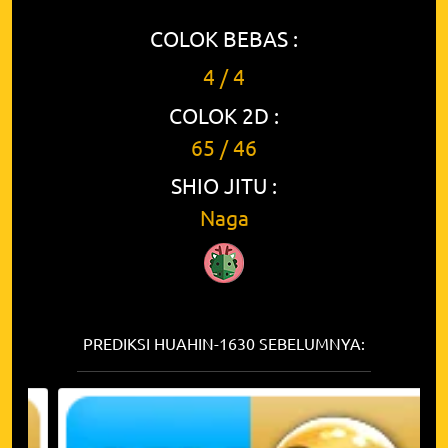
COLOK BEBAS :
4 / 4
COLOK 2D :
65 / 46
SHIO JITU :
Naga
PREDIKSI HUAHIN-1630 SEBELUMNYA: