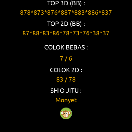
TOP 3D (BB) :
878*873*876*887*883*886*837
TOP 2D (BB) :
87*88*83*86*78*73*76*38*37
COLOK BEBAS :
7 / 6
COLOK 2D :
83 / 78
SHIO JITU :
Monyet