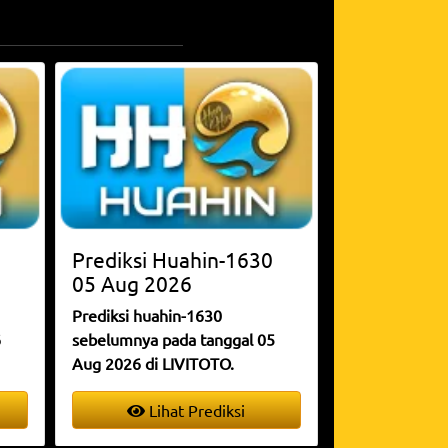
Prediksi
Huahin-1630
Prediksi
Hu
04 Aug 2026
03 Aug 20
Prediksi huahin-1630
Prediksi huah
5
sebelumnya pada tanggal 04
sebelumnya pa
Aug 2026 di LIVITOTO.
Aug 2026 di L
Lihat Prediksi
Liha