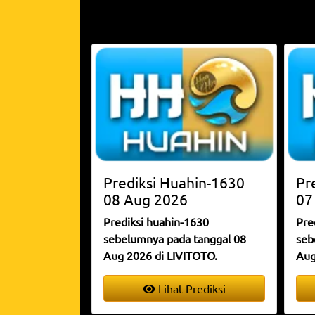
in-1630
Prediksi
Huahin-1630
Pr
07 Aug 2026
06
1630
Prediksi huahin-1630
Pre
tanggal 08
sebelumnya pada tanggal 07
seb
TOTO.
Aug 2026 di LIVITOTO.
Aug
rediksi
Lihat Prediksi