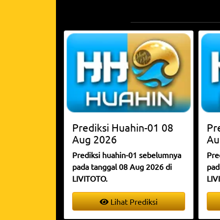
in-01
08
Prediksi
Huahin-01
07
Pr
Aug 2026
Au
01 sebelumnya
Prediksi huahin-01 sebelumnya
Pre
Aug 2026 di
pada tanggal 07 Aug 2026 di
pad
LIVITOTO.
LIV
rediksi
Lihat Prediksi