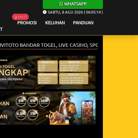
WHATSAPP
SABTU
, 8 AGU 2026
(
06
:
05
:
15
)
HOT!
PROMOSI
KELUHAN
PANDUAN
T
ITOTO BANDAR TOGEL, LIVE CASINO, SPORTBOOK & SLOT 