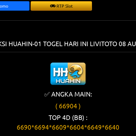
omo
RTP Slot
SI HUAHIN-01 TOGEL HARI INI LIVITOTO 08 A
✅ ANGKA MAIN:
( 66904 )
TOP 4D (BB) :
6690*6694*6609*6604*6649*6640