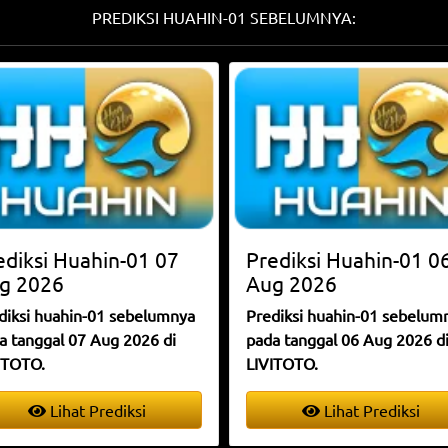
PREDIKSI HUAHIN-01 SEBELUMNYA:
ediksi
Huahin-01
06
Prediksi
Huahin-01
0
g 2026
Aug 2026
diksi huahin-01 sebelumnya
Prediksi huahin-01 sebelum
a tanggal 06 Aug 2026 di
pada tanggal 05 Aug 2026 d
ITOTO.
LIVITOTO.
Lihat Prediksi
Lihat Prediksi