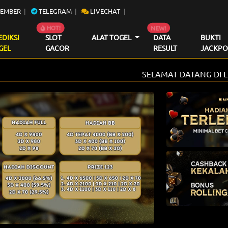
MEMBER
TELEGRAM
LIVECHAT
HOT!
NEW!
EDIKSI
SLOT
ALAT TOGEL
DATA
BUKTI
GEL
GACOR
RESULT
JACKPO
SELAMAT DATANG DI LIV