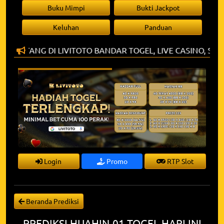
Buku Mimpi
Bukti Jackpot
Keluhan
Panduan
AT DATANG DI LIVITOTO BANDAR TOGEL, LIVE CASINO, SP
Login
Promo
RTP Slot
Beranda Prediksi
PREDIKSI HUAHIN-01 TOGEL HARI INI