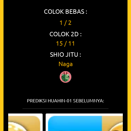
COLOK BEBAS :
1 / 2
COLOK 2D :
15 / 11
SHIO JITU :
Naga
PREDIKSI HUAHIN-01 SEBELUMNYA: