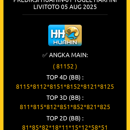
LIVITOTO 05 AUG 2025
✅ ANGKA MAIN:
( 81152 )
TOP 4D (BB) :
8115*8112*8151*8152*8121*8125
TOP 3D (BB) :
811*815*812*851*852*821*825
TOP 2D (BB) :
81*85*82*18*11*15*12*58*51