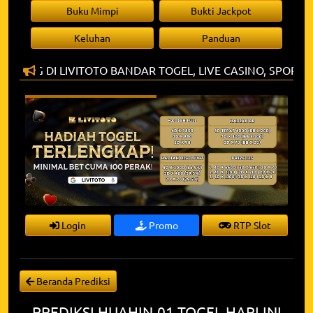
Buku Mimpi
Bukti Jackpot
Keluhan
Panduan
ATANG DI LIVITOTO BANDAR TOGEL, LIVE CASINO, SPORT
Login
Promo
RTP Slot
Beranda Prediksi
PREDIKSI HUAHIN-01 TOGEL HARI INI