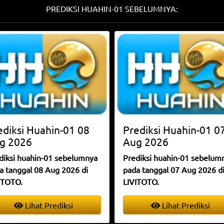
PREDIKSI HUAHIN-01 SEBELUMNYA:
ediksi
Huahin-01
07
Prediksi
Huahin-01
0
g 2026
Aug 2026
diksi huahin-01 sebelumnya
Prediksi huahin-01 sebelum
a tanggal 07 Aug 2026 di
pada tanggal 06 Aug 2026 d
ITOTO.
LIVITOTO.
Lihat Prediksi
Lihat Prediksi