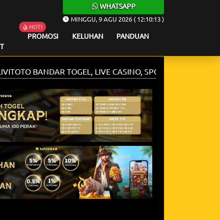
WHATSAPP
MINGGU
, 9 AGU 2026
(
12
:
10
:
13
)
HOT!
PROMOSI
KELUHAN
PANDUAN
T
ITOTO BANDAR TOGEL, LIVE CASINO, SPORTBOOK & SLOT 