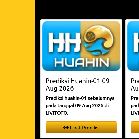
in-01
09
Prediksi
Huahin-01
08
Pr
Aug 2026
Au
01 sebelumnya
Prediksi huahin-01 sebelumnya
Pre
Aug 2026 di
pada tanggal 08 Aug 2026 di
pad
LIVITOTO.
LIV
rediksi
Lihat Prediksi