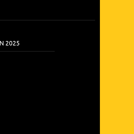
UN 2025