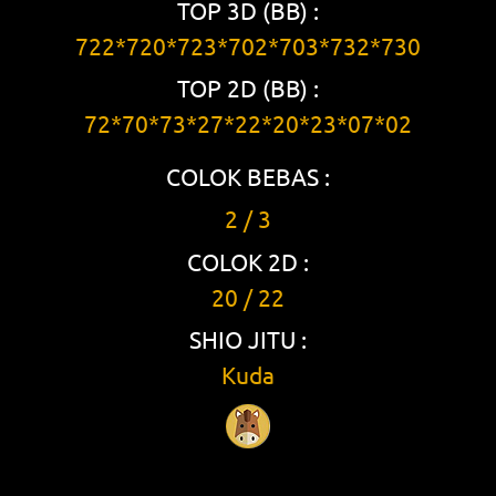
TOP 3D (BB) :
722*720*723*702*703*732*730
TOP 2D (BB) :
72*70*73*27*22*20*23*07*02
COLOK BEBAS :
2 / 3
COLOK 2D :
20 / 22
SHIO JITU :
Kuda