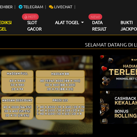
MEMBER
TELEGRAM
LIVECHAT
HOT!
NEW!
EDIKSI
SLOT
ALAT TOGEL
DATA
BUKTI
GEL
GACOR
RESULT
JACKPO
SELAMAT DATANG DI LIV