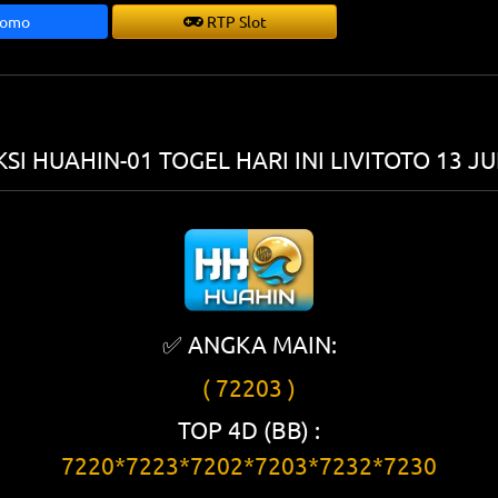
omo
RTP Slot
SI HUAHIN-01 TOGEL HARI INI LIVITOTO 13 J
✅ ANGKA MAIN:
( 72203 )
TOP 4D (BB) :
7220*7223*7202*7203*7232*7230