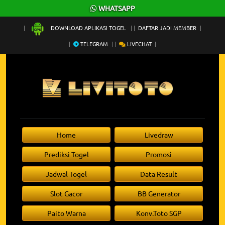
×
WHATSAPP
DOWNLOAD APLIKASI TOGEL
DAFTAR JADI MEMBER
TELEGRAM
LIVECHAT
Home
Livedraw
Prediksi Togel
Promosi
Jadwal Togel
Data Result
Slot Gacor
BB Generator
Paito Warna
Konv.Toto SGP