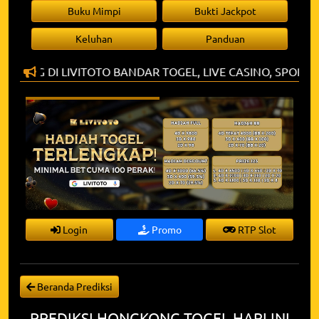
Buku Mimpi
Bukti Jackpot
Keluhan
Panduan
ATANG DI LIVITOTO BANDAR TOGEL, LIVE CASINO, SPORT
Login
Promo
RTP Slot
Beranda Prediksi
PREDIKSI HONGKONG TOGEL HARI INI