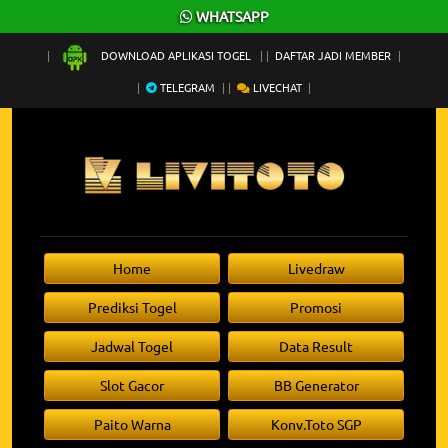
×
WHATSAPP
DOWNLOAD APLIKASI TOGEL
DAFTAR JADI MEMBER
TELEGRAM
LIVECHAT
Home
Livedraw
Prediksi Togel
Promosi
Jadwal Togel
Data Result
Slot Gacor
BB Generator
Paito Warna
Konv.Toto SGP