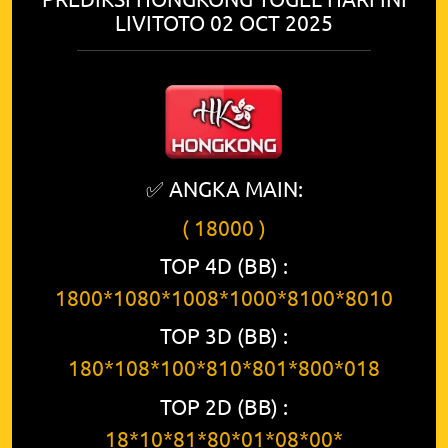
LIVITOTO 02 OCT 2025
✅ ANGKA MAIN:
( 18000 )
TOP 4D (BB) :
1800*1080*1008*1000*8100*8010
TOP 3D (BB) :
180*108*100*810*801*800*018
TOP 2D (BB) :
18*10*81*80*01*08*00*