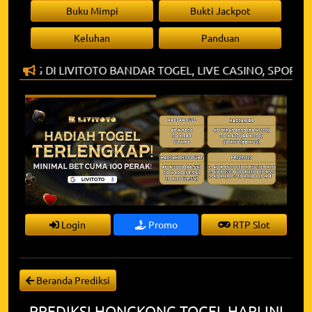
Buku Mimpi
Bukti Jackpot
Keluhan
Panduan
ATANG DI LIVITOTO BANDAR TOGEL, LIVE CASINO, SPORTB
Login
Promo
RTP Slot
Beranda Prediksi
PREDIKSI HONGKONG TOGEL HARI INI