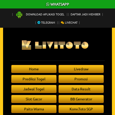
×
WHATSAPP
DOWNLOAD APLIKASI TOGEL
DAFTAR JADI MEMBER
TELEGRAM
LIVECHAT
Home
Livedraw
Prediksi Togel
Promosi
Jadwal Togel
Data Result
Slot Gacor
BB Generator
Paito Warna
Konv.Toto SGP