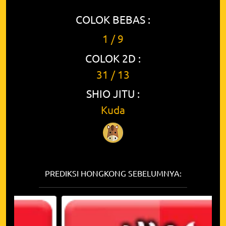
COLOK BEBAS :
1 / 9
COLOK 2D :
31 / 13
SHIO JITU :
Kuda
PREDIKSI HONGKONG SEBELUMNYA: