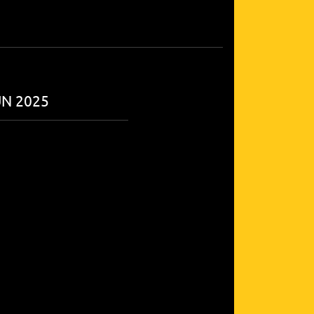
UN 2025