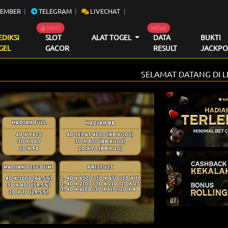
MEMBER
TELEGRAM
LIVECHAT
HOT!
NEW!
EDIKSI
SLOT
ALAT TOGEL
DATA
BUKTI
GEL
GACOR
RESULT
JACKPO
SELAMAT DATANG DI LIV