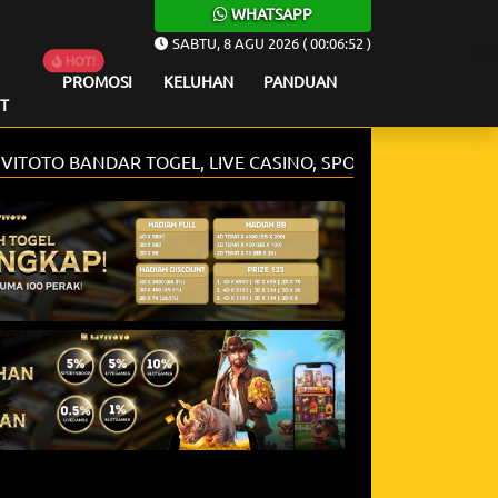
WHATSAPP
SABTU
, 8 AGU 2026
(
00
:
06
:
53
)
HOT!
PROMOSI
KELUHAN
PANDUAN
T
ITOTO BANDAR TOGEL, LIVE CASINO, SPORTBOOK & SLOT T