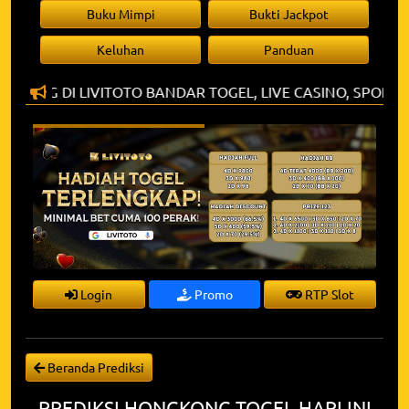
Buku Mimpi
Bukti Jackpot
Keluhan
Panduan
ATANG DI LIVITOTO BANDAR TOGEL, LIVE CASINO, SPORT
Login
Promo
RTP Slot
Beranda Prediksi
PREDIKSI HONGKONG TOGEL HARI INI