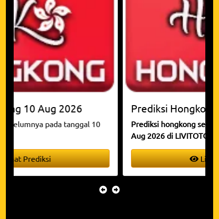
Prediksi
Hongkong
09 Aug 2026
Prediksi hongkong sebelumnya pada tanggal 09
Aug 2026 di LIVITOTO.
Lihat Prediksi