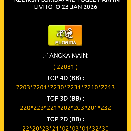
LIVITOTO 23 JAN 2026
✅ ANGKA MAIN:
( 22031 )
TOP 4D (BB) :
2203*2201*2230*2231*2210*2213
TOP 3D (BB) :
220*223*221*202*203*201*232
TOP 2D (BB) :
22*20*23*21*02*03*01*32*30