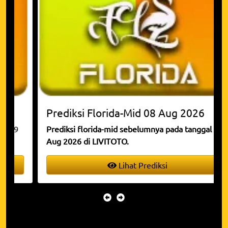
Prediksi
Florida-Mid
08 Aug 2026
Prediksi florida-mid sebelumnya pada tanggal 08
Aug 2026 di LIVITOTO.
Lihat Prediksi