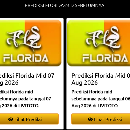
PREDIKSI FLORIDA-MID SEBELUMNYA:
ediksi
Florida-Mid
06
Prediksi
Florida-Mid
0
g 2026
Aug 2026
diksi florida-mid
Prediksi florida-mid
elumnya pada tanggal 06
sebelumnya pada tanggal 0
 2026 di LIVITOTO.
Aug 2026 di LIVITOTO.
Lihat Prediksi
Lihat Prediksi