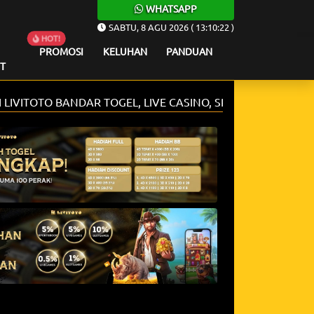
WHATSAPP
SABTU
, 8 AGU 2026
(
13
:
10
:
22
)
HOT!
PROMOSI
KELUHAN
PANDUAN
T
IVITOTO BANDAR TOGEL, LIVE CASINO, SPORTBOOK & SLOT