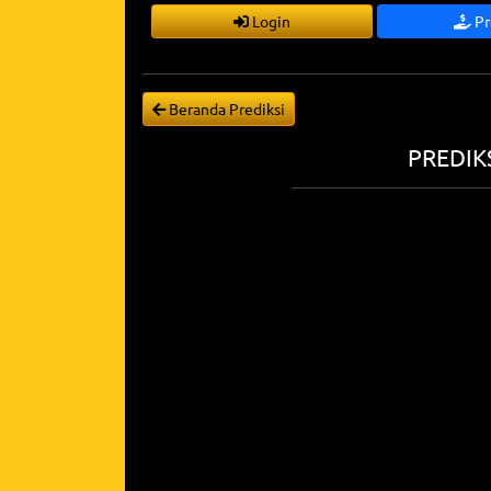
Login
Pr
Beranda Prediksi
PREDIKS