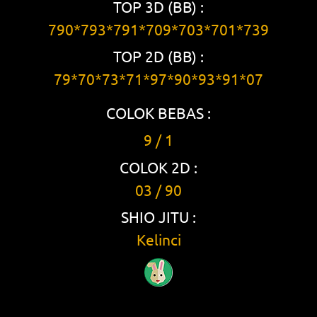
TOP 3D (BB) :
790*793*791*709*703*701*739
TOP 2D (BB) :
79*70*73*71*97*90*93*91*07
COLOK BEBAS :
9 / 1
COLOK 2D :
03 / 90
SHIO JITU :
Kelinci