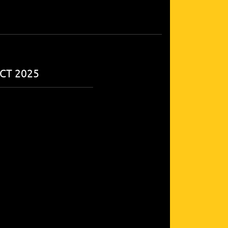
OCT 2025