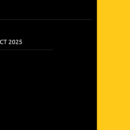
OCT 2025