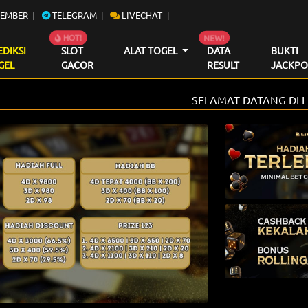
MEMBER
TELEGRAM
LIVECHAT
HOT!
NEW!
EDIKSI
SLOT
ALAT TOGEL
DATA
BUKTI
GEL
GACOR
RESULT
JACKPO
SELAMAT DATANG DI LIV