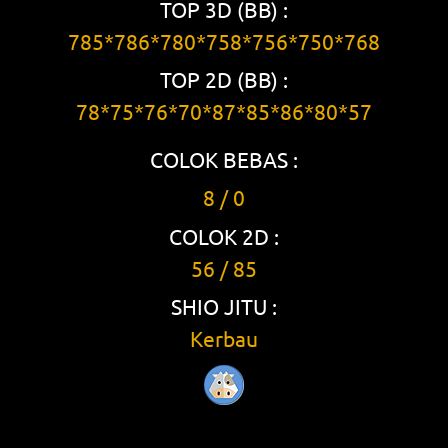
TOP 3D (BB) :
785*786*780*758*756*750*768
TOP 2D (BB) :
78*75*76*70*87*85*86*80*57
COLOK BEBAS :
8 / 0
COLOK 2D :
56 / 85
SHIO JITU :
Kerbau