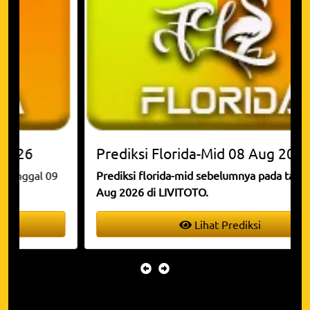
Prediksi
Florida-Mid
08 Aug 2026
Prediksi florida-mid sebelumnya pada tanggal 08
Aug 2026 di LIVITOTO.
Lihat Prediksi