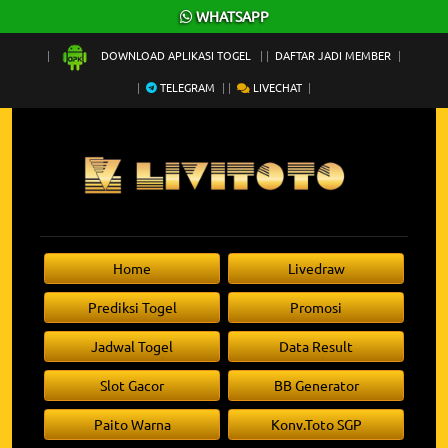
×
WHATSAPP
DOWNLOAD APLIKASI TOGEL
DAFTAR JADI MEMBER
TELEGRAM
LIVECHAT
Home
Livedraw
Prediksi Togel
Promosi
Jadwal Togel
Data Result
Slot Gacor
BB Generator
Paito Warna
Konv.Toto SGP