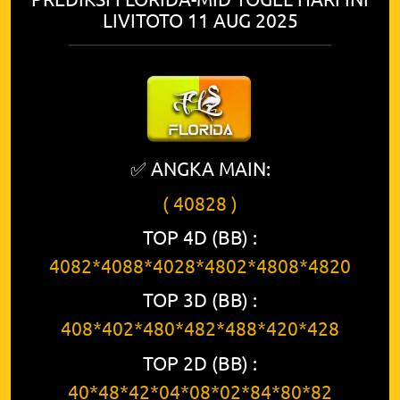
LIVITOTO 11 AUG 2025
✅ ANGKA MAIN:
( 40828 )
TOP 4D (BB) :
4082*4088*4028*4802*4808*4820
TOP 3D (BB) :
408*402*480*482*488*420*428
TOP 2D (BB) :
40*48*42*04*08*02*84*80*82