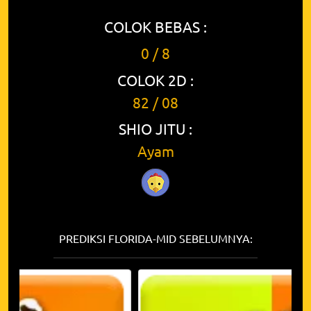
COLOK BEBAS :
0 / 8
COLOK 2D :
82 / 08
SHIO JITU :
Ayam
PREDIKSI FLORIDA-MID SEBELUMNYA: