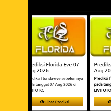
ida-Eve
07
Prediksi
Florida-Eve
06
Pr
Aug 2026
Au
eve sebelumnya
Prediksi florida-eve sebelumnya
Pre
Aug 2026 di
pada tanggal 06 Aug 2026 di
pad
LIVITOTO.
LIV
rediksi
Lihat Prediksi