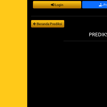
Login
Pr
Beranda Prediksi
PREDIKS