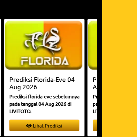
4
Prediksi
Florida-Eve
03
Prediksi
Fl
Aug 2026
Aug 2026
mnya
Prediksi florida-eve sebelumnya
Prediksi flor
i
pada tanggal 03 Aug 2026 di
pada tanggal 
LIVITOTO.
LIVITOTO.
Lihat Prediksi
Liha