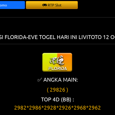
omo
RTP Slot
I FLORIDA-EVE TOGEL HARI INI LIVITOTO 12 
✅ ANGKA MAIN:
( 29826 )
TOP 4D (BB) :
2982*2986*2928*2926*2968*2962