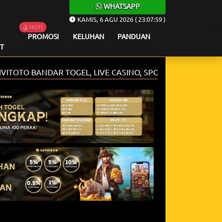
WHATSAPP
KAMIS
, 6 AGU 2026
(
23
:
07
:
59
)
HOT!
PROMOSI
KELUHAN
PANDUAN
T
ITOTO BANDAR TOGEL, LIVE CASINO, SPORTBOOK & SLOT T