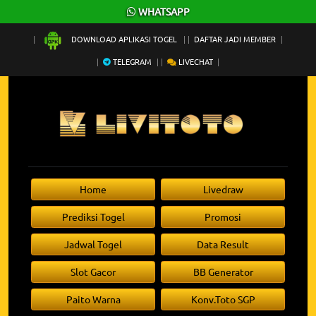
×
WHATSAPP
DOWNLOAD APLIKASI TOGEL
DAFTAR JADI MEMBER
TELEGRAM
LIVECHAT
Home
Livedraw
Prediksi Togel
Promosi
Jadwal Togel
Data Result
Slot Gacor
BB Generator
Paito Warna
Konv.Toto SGP