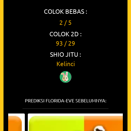
COLOK BEBAS :
2 / 5
COLOK 2D :
93 / 29
SHIO JITU :
Kelinci
PREDIKSI FLORIDA-EVE SEBELUMNYA: