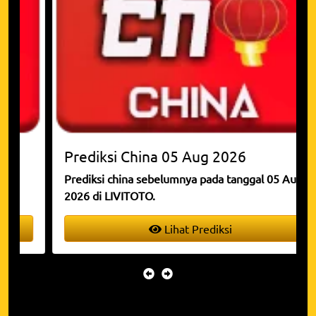
Prediksi
China
05 Aug 2026
Prediksi china sebelumnya pada tanggal 05 Aug
2026 di LIVITOTO.
Lihat Prediksi