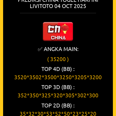
LIVITOTO 04 OCT 2025
✅ ANGKA MAIN:
( 35200 )
TOP 4D (BB) :
3520*3502*3500*3250*3205*3200
TOP 3D (BB) :
352*350*325*320*305*302*300
TOP 2D (BB) :
35*32*30*53*52*50*23*25*20