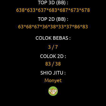
TOP 3D (BB) :
638*633*637*683*687*673*678
TOP 2D (BB) :
63*68*67*36*38*33*37*86*83
COLOK BEBAS :
3 / 7
COLOK 2D :
83 / 38
SHIO JITU :
Monyet