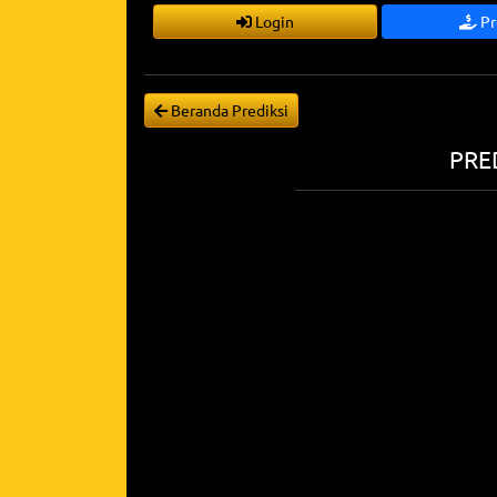
Login
Pr
Beranda Prediksi
PRED