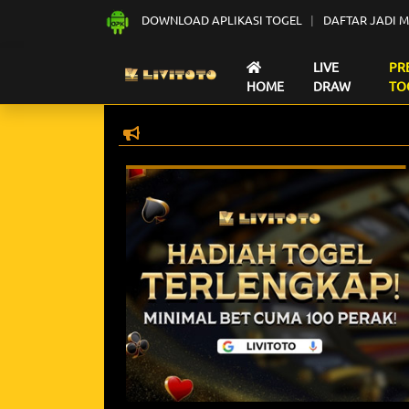
DOWNLOAD APLIKASI TOGEL
DAFTAR JADI 
LIVE
PR
HOME
DRAW
TO