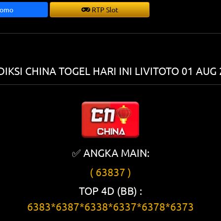
omo
RTP Slot
IKSI CHINA TOGEL HARI INI LIVITOTO 01 AUG
✅ ANGKA MAIN:
( 63837 )
TOP 4D (BB) :
6383*6387*6338*6337*6378*6373