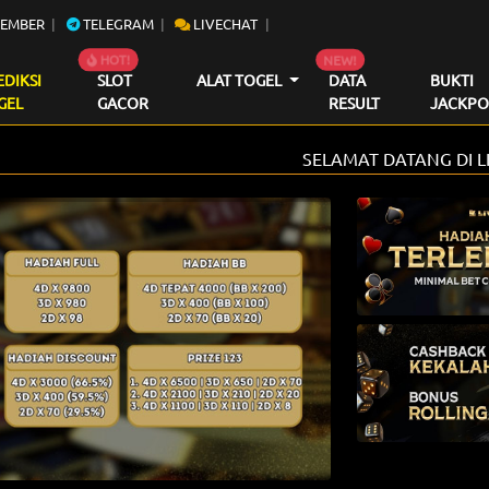
MEMBER
TELEGRAM
LIVECHAT
HOT!
NEW!
EDIKSI
SLOT
ALAT TOGEL
DATA
BUKTI
GEL
GACOR
RESULT
JACKPO
SELAMAT DATANG DI LIV