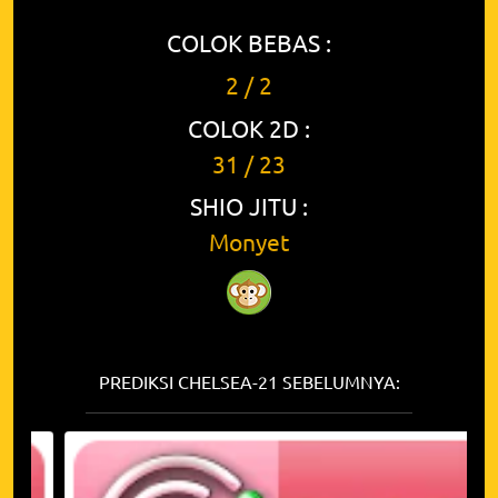
COLOK BEBAS :
2 / 2
COLOK 2D :
31 / 23
SHIO JITU :
Monyet
PREDIKSI CHELSEA-21 SEBELUMNYA: