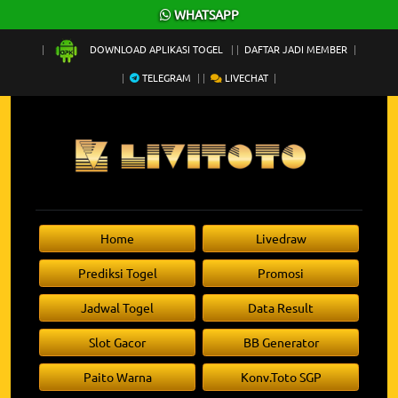
×
WHATSAPP
DOWNLOAD APLIKASI TOGEL
DAFTAR JADI MEMBER
TELEGRAM
LIVECHAT
Home
Livedraw
Prediksi Togel
Promosi
Jadwal Togel
Data Result
Slot Gacor
BB Generator
Paito Warna
Konv.Toto SGP