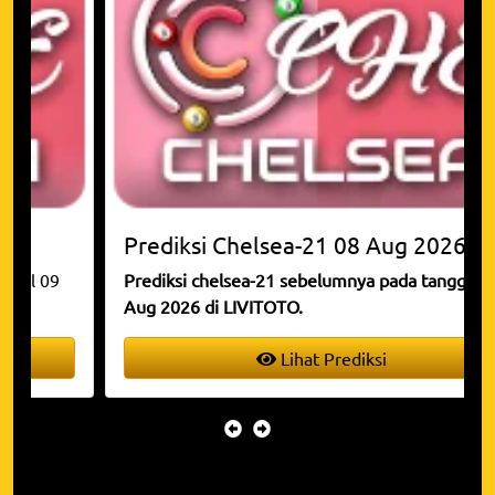
Prediksi
Chelsea-21
08 Aug 2026
Prediksi chelsea-21 sebelumnya pada tanggal 08
Aug 2026 di LIVITOTO.
Lihat Prediksi