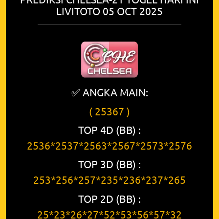
LIVITOTO 05 OCT 2025
✅ ANGKA MAIN:
( 25367 )
TOP 4D (BB) :
2536*2537*2563*2567*2573*2576
TOP 3D (BB) :
253*256*257*235*236*237*265
TOP 2D (BB) :
25*23*26*27*52*53*56*57*32