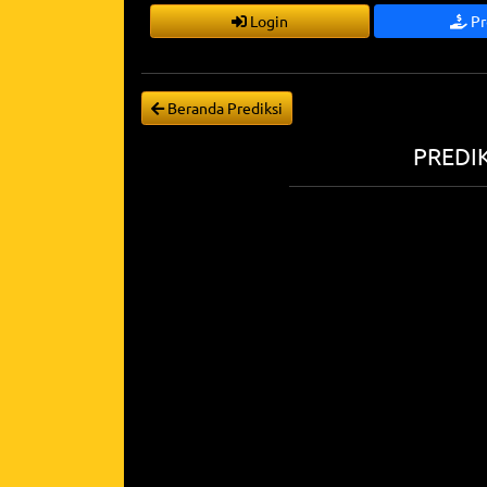
Login
Pr
Beranda Prediksi
PREDIK