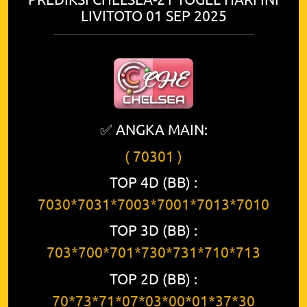
LIVITOTO 01 SEP 2025
✅ ANGKA MAIN:
( 70301 )
TOP 4D (BB) :
7030*7031*7003*7001*7013*7010
TOP 3D (BB) :
703*700*701*730*731*710*713
TOP 2D (BB) :
70*73*71*07*03*00*01*37*30