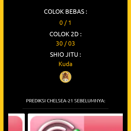
COLOK BEBAS :
0 / 1
COLOK 2D :
30 / 03
SHIO JITU :
Kuda
PREDIKSI CHELSEA-21 SEBELUMNYA: