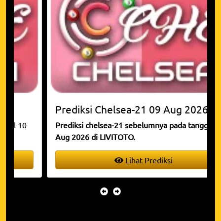
Prediksi
Chelsea-21
09 Aug 2026
Prediksi chelsea-21 sebelumnya pada tanggal 09
Aug 2026 di LIVITOTO.
Lihat Prediksi