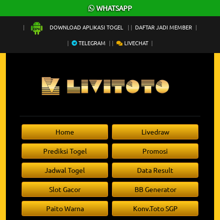
×
WHATSAPP
DOWNLOAD APLIKASI TOGEL
DAFTAR JADI MEMBER
TELEGRAM
LIVECHAT
Home
Livedraw
Prediksi Togel
Promosi
Jadwal Togel
Data Result
Slot Gacor
BB Generator
Paito Warna
Konv.Toto SGP