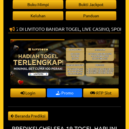
Buku Mimpi
Bukti Jackpot
Keluhan
Panduan
ATANG DI LIVITOTO BANDAR TOGEL, LIVE CASINO, SPORT
Login
Promo
RTP Slot
Beranda Prediksi
PREDIKSI CHELSEA-19 TOGEL HARI INI