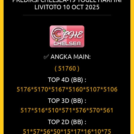
LIVITOTO 10 OCT 2025
✅ ANGKA MAIN:
( 51760 )
TOP 4D (BB) :
5176*5170*5167*5160*5107*5106
TOP 3D (BB) :
517*516*510*571*576*570*561
TOP 2D (BB) :
51*57*56*50*15*17*16*10*75