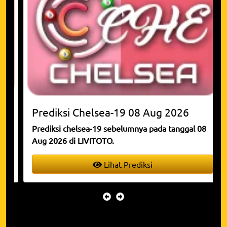
Prediksi
Chelsea-19
08 Aug 2026
Prediksi chelsea-19 sebelumnya pada tanggal 08
Aug 2026 di LIVITOTO.
Lihat Prediksi