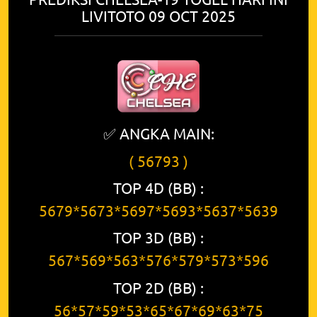
LIVITOTO 09 OCT 2025
✅ ANGKA MAIN:
( 56793 )
TOP 4D (BB) :
5679*5673*5697*5693*5637*5639
TOP 3D (BB) :
567*569*563*576*579*573*596
TOP 2D (BB) :
56*57*59*53*65*67*69*63*75