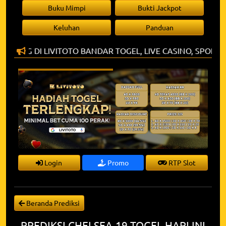
Buku Mimpi
Bukti Jackpot
Keluhan
Panduan
ATANG DI LIVITOTO BANDAR TOGEL, LIVE CASINO, SPORT
Login
Promo
RTP Slot
Beranda Prediksi
PREDIKSI CHELSEA-19 TOGEL HARI INI